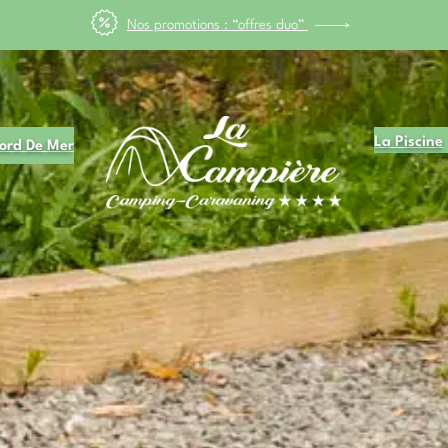
"Grand pont de mai" du 8 au 17 mai faites le GRAND PONT a -25%
La Piscine
ord De Mer