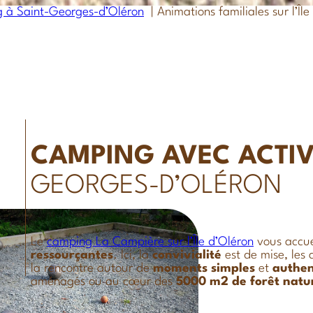
 à Saint-Georges-d’Oléron
Animations familiales sur l’Îl
CAMPING AVEC ACTIV
GEORGES-D’OLÉRON
Le
camping La Campière sur l’Île d’Oléron
vous accue
ressourçantes
. Ici, la
convivialité
est de mise, les 
la rencontre autour de
moments
simples
et
authen
aménagés ou au cœur des
5000 m2 de forêt natur