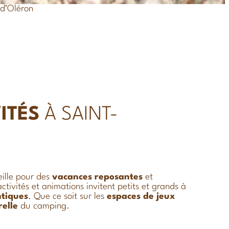
e d’Oléron
ITÉS
À SAINT-
ille pour des
vacances
reposantes
et
activités et animations invitent petits et grands à
tiques
. Que ce soit sur les
espaces de jeux
elle
du camping.