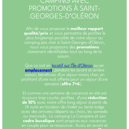
CAMPING AVEC
PROMOTIONS À SAINT-
GEORGES-D’OLÉRON
Afin de vous proposer le
meilleur
rapport
qualité/prix
et vous permettre de profiter le
plus longtemps possible de votre séjour au
camping pas cher à Saint-Georges-d’Oléron,
nous vous proposons des
promotions
clairement identifiables tout au long de la
saison.
Que ce soit en
locatif sur l’Île d’Oléron
ou en
emplacement
, pendant les avant et arrière
saison, bénéficiez d’un séjour moins cher, en
profitant d’une nuit offerte pour un séjour d’une
semaine (
offre 7=6
).
Et comme une semaine de vacances en été est
toujours trop courte, profitez d’une
réduction
de 10%
avec notre offre long séjour à partir de
14 nuits en location de chalet ou tente lodge
avec des arrivées/départs au choix, les samedis
ou mercredis. Le camping La Campière et son
cadre bucolique
sont propices aux vacances
en couple pour se ressourcer. Aussi, en avant et