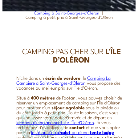
Camping à Saint-Georges-d’Oléron
Camping à petit prix à Saint-Georges-d’Oléron
CAMPING PAS CHER SUR
L’ÎLE
D’OLÉRON
Niché dans un
écrin
de
verdure
, le
Camping La
Campière à Saint-Georges-d’Oléron
vous propose des
vacances au meilleur prix sur l’Île d’Oléron.
Situé à
400
mètres
de l’océan, vous pouvez choisir de
réserver un emplacement de camping sur l’Île d‘Oléron
pour profiter d’un
séjour
agréable
sous la pinède ou
du côté jardin à petit prix. Toute la saison, c’est vous
qui choisissez votre date d’arrivée et de départ en
location d’emplacement sur l’Île d’Oléron
. Si vous
recherchez d’avantages de
confort
et que vous optez
pour la
location d’un
chalet
ou d’une
tente lodge
toute équipée, choisissez également vos jours d‘arrivée