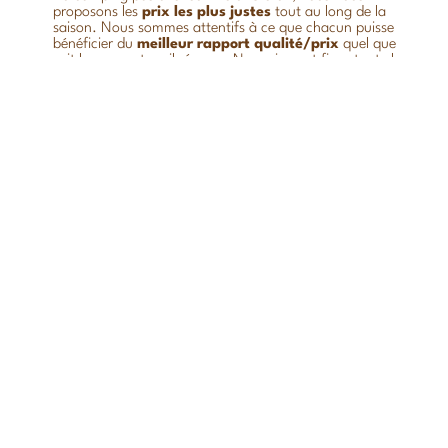
proposons les
prix
les
plus
justes
tout au long de la
saison. Nous sommes attentifs à ce que chacun puisse
bénéficier du
meilleur
rapport qualité/prix
quel que
soit le moment ou il réserve. Nos prix sont fixes toute la
saison et vous pouvez réserver en direct sur notre site
RÉSERVEZ VOS VACANCES
internet en toute sécurité pour bénéficier d’un
prix
juste
et
définitif
, sans intermédiaire ni surcoût. ou par
Dates
téléphone, Isabelle ou Frédéric se feront un plaisir de
vous
conseiller
pour votre séjour à sur l’Île d’Oléron
au
meilleur
prix
.
Hébergement
C'EST PARTI !