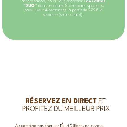
arrière saison, nous vous proposons
nos offres
“DUO“
dans un chalet 2 chambres spacieux,
prévu pour 4 personnes, à partir de 279€ la
semaine (selon chalet).
RÉSERVEZ EN DIRECT
ET
PROFITEZ DU MEILLEUR PRIX
Au camping pas cher sur l’Île d ‘Oléron, nous vous