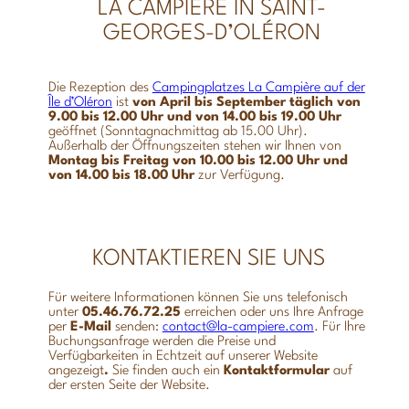
LA CAMPIÈRE IN SAINT-
GEORGES-D’OLÉRON
Die Rezeption des
Campingplatzes La Campière auf der
Île d’Oléron
ist
von April bis September täglich von
9.00 bis 12.00 Uhr und von 14.00 bis 19.00 Uhr
geöffnet (Sonntagnachmittag ab 15.00 Uhr).
Außerhalb der Öffnungszeiten stehen wir Ihnen von
Montag bis Freitag von 10.00 bis 12.00 Uhr und
von 14.00 bis 18.00 Uhr
zur Verfügung.
KONTAKTIEREN SIE UNS
Für weitere Informationen können Sie uns telefonisch
unter
05.46.76.72.25
erreichen oder uns Ihre Anfrage
per
E-Mail
senden:
contact@la-campiere.com
. Für Ihre
Buchungsanfrage werden die Preise und
Verfügbarkeiten in Echtzeit auf unserer Website
angezeigt
.
Sie finden auch ein
Kontaktformular
auf
der ersten Seite der Website.