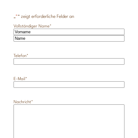
„
*
“ zeigt erforderliche Felder an
Vollständiger Name
*
V
o
N
r
a
n
c
a
Telefon
*
h
m
n
e
a
m
e
E-Mail
*
Nachricht
*