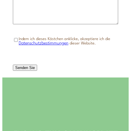
O
Indem ich dieses Kästchen anklicke, akzeptiere ich die
h
Datenschutzbestimmungen
dieser Website.
n
e
T
i
C
t
A
e
P
l
T
*
C
H
A