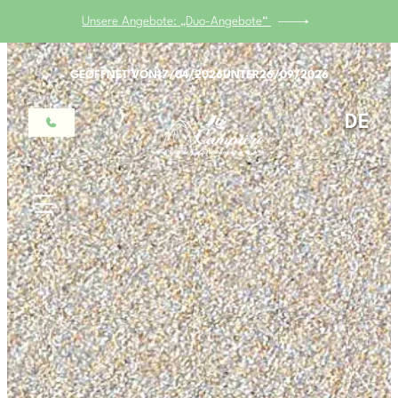
Unsere Angebote: „Duo-Angebote“
GEÖFFNET VON
17/04/2026
UNTER
26/09/2026
„Maifeiertag“ vom 8. bis 17. Mai, genießen Sie den FEIERTAG mit
25 % Rabatt
DE