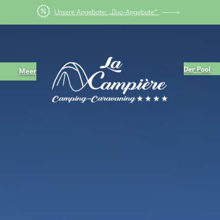
Maifeiertag“ vom 8. bis 17. Mai, genießen Sie den FEIERTAG mit 25 % R
Der Pool
Meer